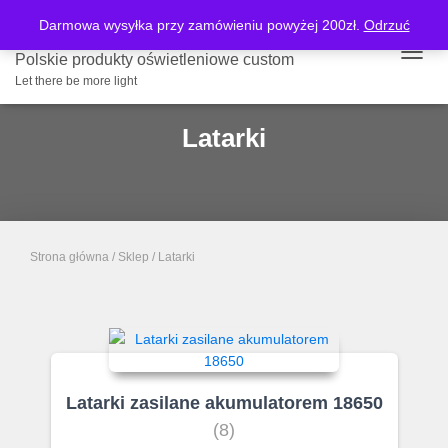
Darmowa wysyłka przy zamówieniu powyżej 200zł.
Odrzuć
Polskie produkty oświetleniowe custom
PRZE
Let there be more light
Latarki
Strona główna
/
Sklep
/ Latarki
Latarki zasilane akumulatorem 18650
(8)