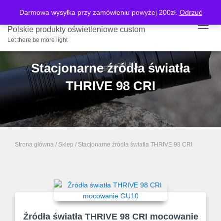
Darmowa wysyłka przy zamówieniu powyżej 200zł.
Odrzuć
Polskie produkty oświetleniowe custom
PRZE
Let there be more light
Stacjonarne źródła światła
THRIVE 98 CRI
Strona główna
/
Sklep
/ Stacjonarne źródła światła THRIVE 98 CRI
Źródła światła THRIVE 98 CRI mocowanie