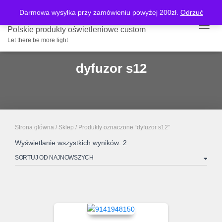
Darmowa wysyłka przy zamówieniu powyżej 200zł.
Odrzuć
Polskie produkty oświetleniowe custom
PRZE
Let there be more light
dyfuzor s12
Strona główna
/
Sklep
/ Produkty oznaczone “dyfuzor s12”
Posortowane
Wyświetlanie wszystkich wyników: 2
według
najnowszych