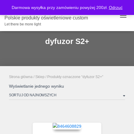
Darmowa wysyłka przy zamówieniu powyżej 200zł.
Odrzuć
Polskie produkty oświetleniowe custom
PRZE
Let there be more light
dyfuzor S2+
Strona główna
/
Sklep
/ Produkty oznaczone “dyfuzor S2+”
Wyświetlanie jednego wyniku