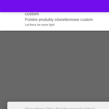
Polskie produkty oświetleniowe custom
Let there be more light
Strona główna
/
Sklep
/ Produkty oznaczone “dyfuzor”