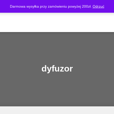
Darmowa wysyłka przy zamówieniu powyżej 200zł.
Odrzuć
O FIRMIE
SKLEP
MOJE KONTO
KOSZYK
REGUL
dyfuzor