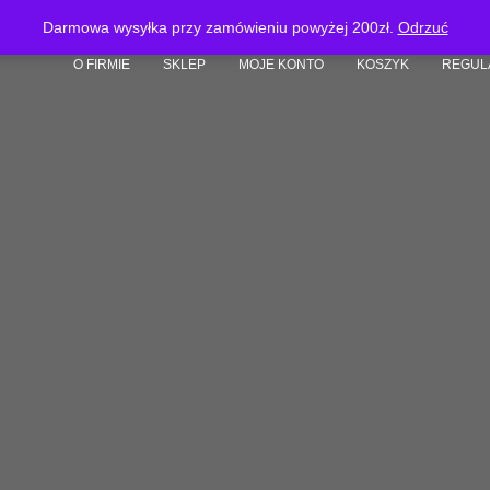
Darmowa wysyłka przy zamówieniu powyżej 200zł.
Odrzuć
O FIRMIE
SKLEP
MOJE KONTO
KOSZYK
REGUL