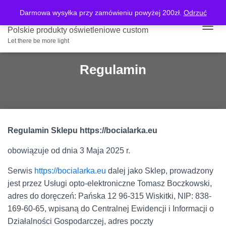
Darmowa wysyłka przy zamówieniu powyżej 200zł.
Odrzuć
Polskie produkty oświetleniowe custom
PRZE
Let there be more light
Regulamin
Regulamin Sklepu https://bocialarka.eu
obowiązuje od dnia 3 Maja 2025 r.
Serwis
https://bocialarka.eu
dalej jako Sklep, prowadzony
jest przez Usługi opto-elektroniczne Tomasz Boczkowski,
adres do doręczeń: Pańska 12 96-315 Wiskitki, NIP: 838-
169-60-65, wpisaną do Centralnej Ewidencji i Informacji o
Działalności Gospodarczej, adres poczty