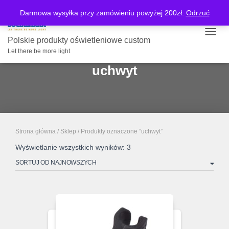
Darmowa wysyłka przy zamówieniu powyżej 200zł.
Odrzuć
PRZE
Polskie produkty oświetleniowe custom
Let there be more light
uchwyt
Strona główna
/
Sklep
/ Produkty oznaczone “uchwyt”
Posortowane
Wyświetlanie wszystkich wyników: 3
według
najnowszych