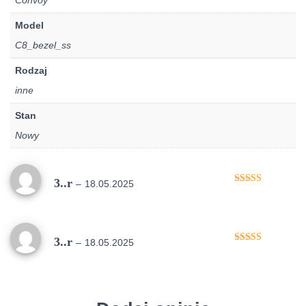
Convoy
Model
C8_bezel_ss
Rodzaj
inne
Stan
Nowy
3..r
–
18.05.2025
Oceniono
5
na 5
3..r
–
18.05.2025
Oceniono
5
na 5