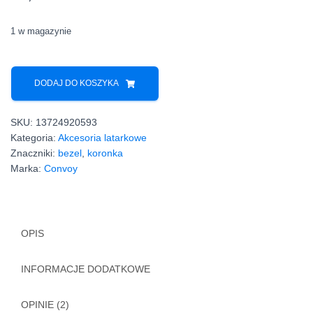
ocen
klientów
1 w magazynie
ilość
Koronka
DODAJ DO KOSZYKA
bezel
Convoy
SKU:
13724920593
C8+
Kategoria:
Akcesoria latarkowe
C8
Znaczniki:
bezel
,
koronka
M21A
Marka:
Convoy
stal
nierdzewna
OPIS
INFORMACJE DODATKOWE
OPINIE (2)