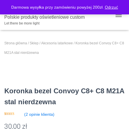
Darmowa wysyłka przy zamówieniu powyżej 200zł.
Odrzuć
Polskie produkty oświetleniowe custom
PRZE
Let there be more light
Strona główna
/
Sklep
/
Akcesoria latarkowe
/ Koronka bezel Convoy C8+ C8
M21A stal nierdzewna
Koronka bezel Convoy C8+ C8 M21A
stal nierdzewna
(
2
opinie klienta)
Oceniony
2
5.00
na 5 na
30,00
zł
podstawie