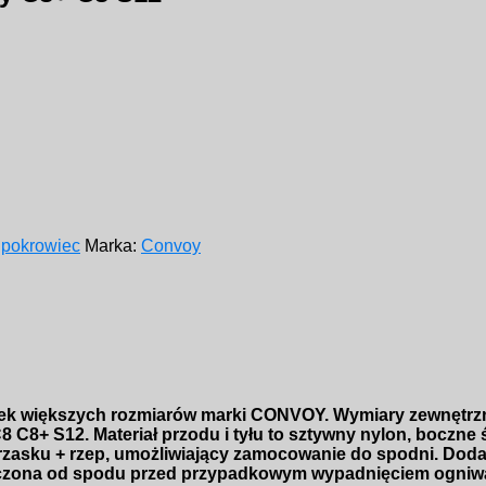
:
pokrowiec
Marka:
Convoy
rek większych rozmiarów marki CONVOY. Wymiary zewnętrzne 
 C8+ S12. Materiał przodu i tyłu to sztywny nylon, boczne
atrzasku + rzep, umożliwiający zamocowanie do spodni. Dod
zona od spodu przed przypadkowym wypadnięciem ogniwa