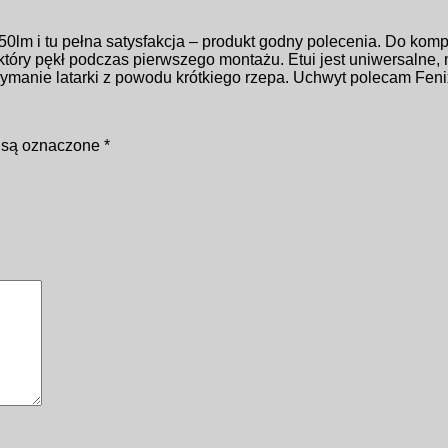
0lm i tu pełna satysfakcja – produkt godny polecenia. Do komp
y pękł podczas pierwszego montażu. Etui jest uniwersalne, nie
trzymanie latarki z powodu krótkiego rzepa. Uchwyt polecam Fe
 są oznaczone
*