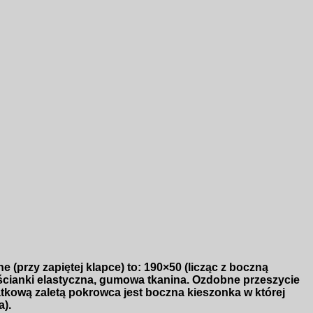
(przy zapiętej klapce) to: 190×50 (licząc z boczną
 ścianki elastyczna, gumowa tkanina. Ozdobne przeszycie
atkową zaletą pokrowca jest boczna kieszonka w której
).