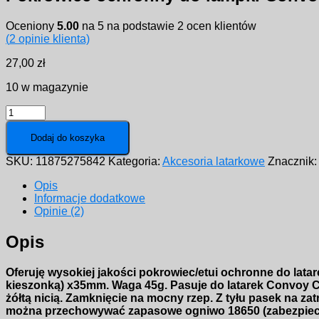
Oceniony
5.00
na 5 na podstawie
2
ocen klientów
(
2
opinie klienta)
27,00
zł
10 w magazynie
ilość
Pokrowiec
ochronny
Dodaj do koszyka
do
SKU:
11875275842
Kategoria:
Akcesoria latarkowe
Znacznik
lampki
Convoy
Opis
C8+
Informacje dodatkowe
C8
Opinie (2)
S12
Opis
Oferuję wysokiej jakości pokrowiec/etui ochronne do lata
kieszonką) x35mm. Waga 45g. Pasuje do latarek Convoy C8
żółtą nicią. Zamknięcie na mocny rzep. Z tyłu pasek na z
można przechowywać zapasowe ogniwo 18650 (zabezpiec