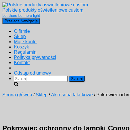
Polskie produkty oświetleniowe custom
Let there be more light
Przełącz Nawigację
O firmie
Sklep
Moje konto
Koszyk
Regulamin
Polityka prywatności
Kontakt
Odstąp od umowy
Szukaj:
Strona główna
/
Sklep
/
Akcesoria latarkowe
/ Pokrowiec ochr
Pokrowiec ochronny do lampki Convo