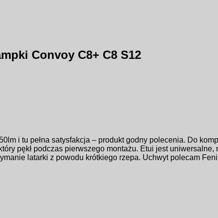
ampki Convoy C8+ C8 S12
0lm i tu pełna satysfakcja – produkt godny polecenia. Do komp
y pękł podczas pierwszego montażu. Etui jest uniwersalne, nie
trzymanie latarki z powodu krótkiego rzepa. Uchwyt polecam Fe