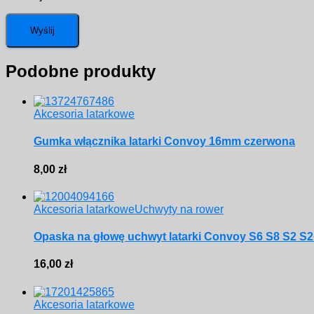
Podobne produkty
Akcesoria latarkowe
Gumka włącznika latarki Convoy 16mm czerwona
8,00
zł
Akcesoria latarkowe
Uchwyty na rower
Opaska na głowę uchwyt latarki Convoy S6 S8 S2 S2
16,00
zł
Akcesoria latarkowe