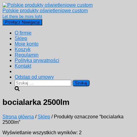
Polskie produkty oświetleniowe custom
Let there be more light
Przełącz Nawigację
O firmie
Sklep
Moje konto
Koszyk
Regulamin
Polityka prywatności
Kontakt
Odstąp od umowy
Szukaj:
bocialarka 2500lm
Strona główna
/
Sklep
/ Produkty oznaczone “bocialarka
2500lm”
Posortowane
Wyświetlanie wszystkich wyników: 2