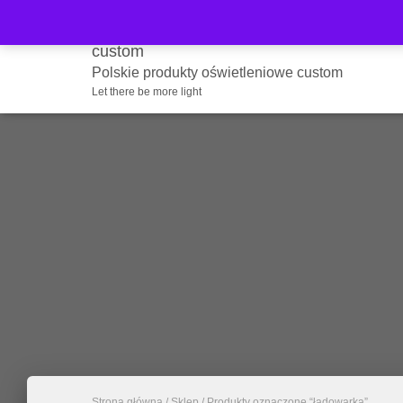
Polskie produkty oświetleniowe custom
Let there be more light
Strona główna
/
Sklep
/ Produkty oznaczone “ładowarka”