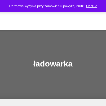
Darmowa wysyłka przy zamówieniu powyżej 200zł.
Odrzuć
O FIRMIE
SKLEP
MOJE KONTO
KOSZYK
REGUL
ładowarka