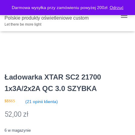
Darmowa wysyłka przy zamówieniu powyżej 200zł.
Odrzuć
Strona główna
/
Sklep
/
Ładowarki
/ Ładowarka XTAR SC2 21700 1x3A/2x2A
Polskie produkty oświetleniowe custom
PRZE
QC 3.0 SZYBKA
Let there be more light
Ładowarka XTAR SC2 21700
1x3A/2x2A QC 3.0 SZYBKA
(
21
opinii klienta)
Oceniony
21
5.00
na 5 na
52,00
zł
podstawie
ocen
klientów
6 w magazynie