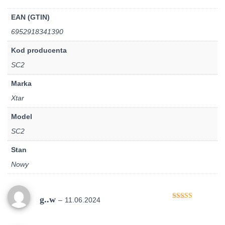
EAN (GTIN)
6952918341390
Kod producenta
SC2
Marka
Xtar
Model
SC2
Stan
Nowy
g..w
–
11.06.2024
Oceniono
5
na 5