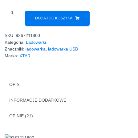
ilość
Ładowarka
DODAJ DO KOSZYKA
XTAR
SC2
SKU:
9267211800
21700
Kategoria:
Ładowarki
1x3A/2x2A
Znaczniki:
ładowarka
,
ładowarka USB
QC
Marka:
XTAR
3.0
SZYBKA
OPIS
INFORMACJE DODATKOWE
OPINIE (21)