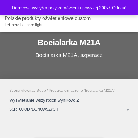
Darmowa wysyłka przy zamówieniu powyżej 200zł.
Odrzuć
Polskie produkty oświetleniowe custom
PRZE
Let there be more light
Bocialarka M21A
Bocialarka M21A, szperacz
Strona główna
/
Sklep
/ Produkty oznaczone “Bocialarka M21A”
Posortowane
Wyświetlanie wszystkich wyników: 2
według
najnowszych