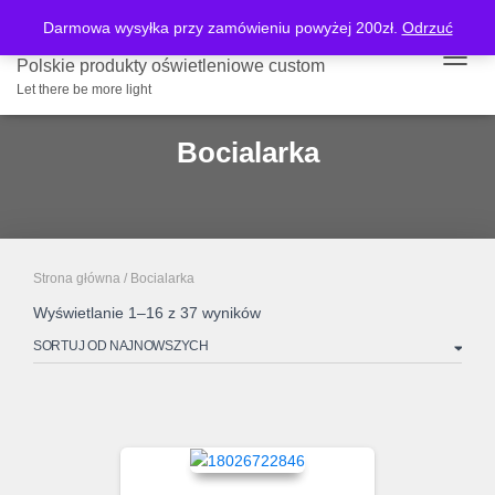
Darmowa wysyłka przy zamówieniu powyżej 200zł.
Odrzuć
Polskie produkty oświetleniowe custom
PRZE
Let there be more light
Bocialarka
Strona główna
/ Bocialarka
Posortowane
Wyświetlanie 1–16 z 37 wyników
według
najnowszych