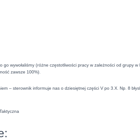
ego go wywołaliśmy (różne częstotliwości pracy w zależności od grupy 
ywność zawsze 100%).
m – sterownik informuje nas o dziesiętnej części V po 3.X. Np. 8 błys
Taktyczna
e: