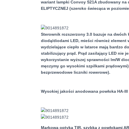
wariant lampki Convoy S21A zbudowany na di
ELIPTYCZNEJ (szeroko świecąca w poziomie 
Sterownik rozszerzony 3.0 bazuje na dwóch 
diodą/diodami LED, mieści również element 
wydzielające ciepło w latarce mają bardzo d
stabilizujący prąd. Prąd zasilający LED ni
wykorzystanie wyższej sprawności lm/W diod
męczymy go wysokimi szpilkami prądowymi), 
bezprzewodowe liczniki rowerowe).
Wysokiej jakości anodowana powłoka HA-III
Markowa optyka TIR, szybka z powłokami A