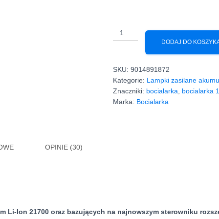
ilość
Bocialarka
DODAJ DO KOSZYK
Convoy
S21A
SKU:
9014891872
1800lm
Kategorie:
Lampki zasilane akum
SST-
Znaczniki:
bocialarka
,
bocialarka 
40
Marka:
Bocialarka
5000K
rower
KOWE
OPINIE (30)
 Li-Ion 21700 oraz bazujących na najnowszym sterowniku rozsze