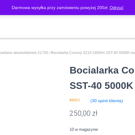
Darmowa wysyłka przy zamówieniu powyżej 200zł.
Odrzuć
O FIRMIE
SKLEP
MOJE KONTO
KOSZYK
REGUL
zasilane akumulatorem 21700
/ Bocialarka Convoy S21A 1800lm SST-40 5000K ro
Bocialarka C
SST-40 5000K
(
30
opinii klienta)
Oceniony
30
5.00
na 5 na
250,00
zł
podstawie
ocen
klientów
10 w magazynie