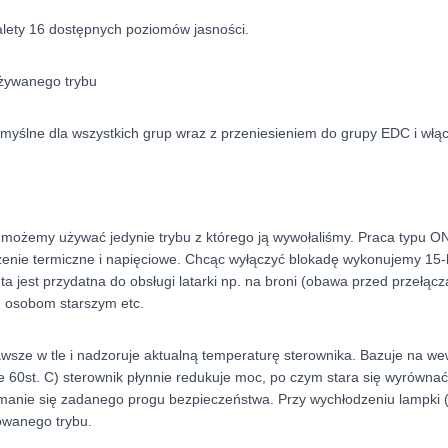
ety 16 dostępnych poziomów jasności.
używanego trybu
myślne dla wszystkich grup wraz z przeniesieniem do grupy EDC i włą
możemy używać jedynie trybu z którego ją wywołaliśmy. Praca typu ON/
czenie termiczne i napięciowe. Chcąc wyłączyć blokadę wykonujemy 15-k
ta jest przydatna do obsługi latarki np. na broni (obawa przed przełącz
, osobom starszym etc.
wsze w tle i nadzoruje aktualną temperaturę sterownika. Bazuje na we
60st. C) sterownik płynnie redukuje moc, po czym stara się wyrównać 
zymanie się zadanego progu bezpieczeństwa. Przy wychłodzeniu lampki 
wanego trybu.