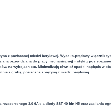
yna z pozłacanej miedzi berylowej. Wysoko-prądowy włącznik t
ziana przewidziana do pracy mechanicznej) + styki z posrebrzane
sów, na wybojach etc. Minimalizują również spadki napięcia w o
nnie z grubą, pozłacaną sprężyną z miedzi berylowej.
ka rozszerzonego 3.0 6A dla diody SST-40 bin N5 oraz zasilania