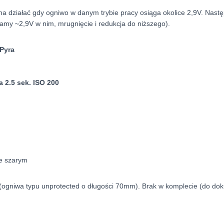
a działać gdy ogniwo w danym trybie pracy osiąga okolice 2,9V. Następu
amy ~2,9V w nim, mrugnięcie i redukcja do niższego).
 Pyra
 2.5 sek. ISO 200
ze szarym
(ogniwa typu unprotected o długości 70mm). Brak w komplecie (do dok