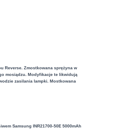
ypu Reverse. Zmostkowana sprężyna w
go mosiądzu. Modyfikacje te likwidują
bwodzie zasilania lampki. Mostkowana
 ogniwem Samsung INR21700-50E 5000mAh