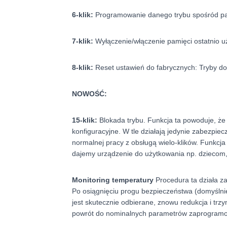
6-klik:
Programowanie danego trybu spośród pal
7-klik:
Wyłączenie/włączenie pamięci ostatnio 
8-klik:
Reset ustawień do fabrycznych: Tryby do
NOWOŚĆ:
15-klik:
Blokada trybu. Funkcja ta powoduje, że 
konfiguracyjne. W tle działają jedynie zabezpie
normalnej pracy z obsługą wielo-klików. Funkcja 
dajemy urządzenie do użytkowania np. dziecom
Monitoring temperatury
Procedura ta działa za
Po osiągnięciu progu bezpieczeństwa (domyślnie 
jest skutecznie odbierane, znowu redukcja i tr
powrót do nominalnych parametrów zaprogramo