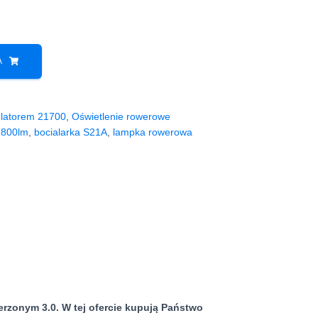
A
ulatorem 21700
,
Oświetlenie rowerowe
1800lm
,
bocialarka S21A
,
lampka rowerowa
rzonym 3.0. W tej ofercie kupują Państwo