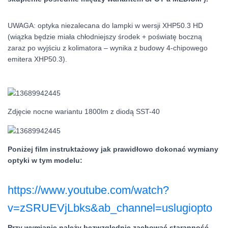
UWAGA: optyka niezalecana do lampki w wersji XHP50.3 HD
(wiązka będzie miała chłodniejszy środek + poświatę boczną
zaraz po wyjściu z kolimatora – wynika z budowy 4-chipowego
emitera XHP50.3).
Zdjęcie nocne wariantu 1800lm z diodą SST-40
Poniżej film instruktażowy jak prawidłowo dokonać wymiany
optyki w tym modelu:
https://www.youtube.com/watch?
v=zSRUEVjLbks&ab_channel=uslugiopto
Przy wymianie należy bezwzględnie zachować staranność