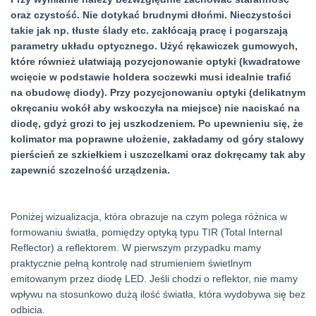
oraz czystość. Nie dotykać brudnymi dłońmi. Nieczystości
takie jak np. tłuste ślady etc. zakłócają pracę i pogarszają
parametry układu optycznego. Użyć rękawiczek gumowych,
które również ułatwiają pozycjonowanie optyki (kwadratowe
wcięcie w podstawie holdera soczewki musi idealnie trafić
na obudowę diody). Przy pozycjonowaniu optyki (delikatnym
okręcaniu wokół aby wskoczyła na miejsce) nie naciskać na
diodę, gdyż grozi to jej uszkodzeniem. Po upewnieniu się, że
kolimator ma poprawne ułożenie, zakładamy od góry stalowy
pierścień ze szkiełkiem i uszczelkami oraz dokręcamy tak aby
zapewnić szczelność urządzenia.
Poniżej wizualizacja, która obrazuje na czym polega różnica w
formowaniu światła, pomiędzy optyką typu TIR (Total Internal
Reflector) a reflektorem. W pierwszym przypadku mamy
praktycznie pełną kontrolę nad strumieniem świetlnym
emitowanym przez diodę LED. Jeśli chodzi o reflektor, nie mamy
wpływu na stosunkowo dużą ilość światła, która wydobywa się bez
odbicia.