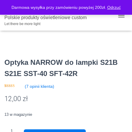
Darmowa wysyłka przy zamówieniu powyżej 200zł.
Odrzuć
Strona główna
/
Sklep
/
Akcesoria latarkowe
/ Optyka NARROW do lampki
Polskie produkty oświetleniowe custom
PRZE
S21B S21E SST-40 SFT-42R
Let there be more light
Optyka NARROW do lampki S21B
S21E SST-40 SFT-42R
(
7
opinii klienta)
Oceniony
7
5.00
na 5 na
12,00
zł
podstawie
ocen
klientów
13 w magazynie
ilość