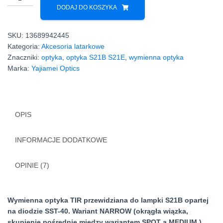
Optyka
DODAJ DO KOSZYKA
NARROW
do
SKU:
13689942445
lampki
Kategoria:
Akcesoria latarkowe
S21B
Znaczniki:
optyka
,
optyka S21B S21E
,
wymienna optyka
S21E
Marka:
Yajiamei Optics
SST-
40
SFT-
42R
OPIS
INFORMACJE DODATKOWE
OPINIE (7)
Wymienna optyka TIR przewidziana do lampki S21B opartej
na diodzie SST-40. Wariant NARROW (okrągła wiązka,
skupienie pośrednie między wariantem SPOT a MEDIUM ).