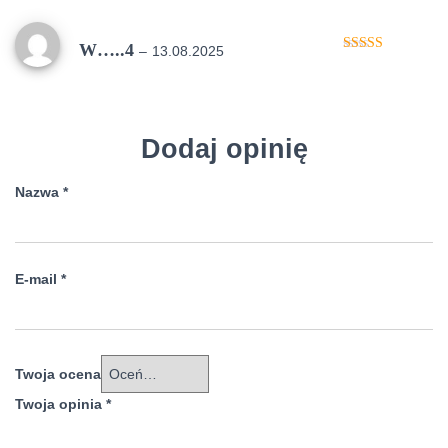
W…..4
–
13.08.2025
Oceniono
5
na 5
Dodaj opinię
Nazwa
*
E-mail
*
Twoja ocena
Twoja opinia
*