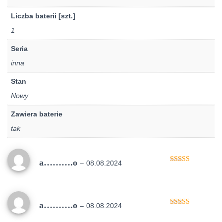
Liczba baterii [szt.]
1
Seria
inna
Stan
Nowy
Zawiera baterie
tak
a……….o
–
08.08.2024
Oceniono
5
na 5
a……….o
–
08.08.2024
Oceniono
5
na 5