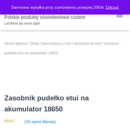
Darmowa wysyłka przy zamówieniu powyżej 200zł.
Odrzuć
Polskie produkty oświetleniowe custom
PRZE
Let there be more light
Strona główna
/
Sklep
/
Akumulatory Li-Ion i akcesoria do nich
/ Zasobnik
pudełko etui na akumulator 18650
Zasobnik pudełko etui na
akumulator 18650
(
16
opinii klienta)
Oceniony
16
5.00
na 5 na