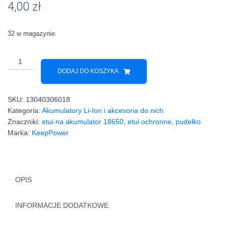
4,00
zł
podstawie
ocen
klientów
32 w magazynie
ilość
Zasobnik
DODAJ DO KOSZYKA
pudełko
etui
SKU:
13040306018
na
Kategoria:
Akumulatory Li-Ion i akcesoria do nich
akumulator
Znaczniki:
etui na akumulator 18650
,
etui ochronne
,
pudełko
18650
Marka:
KeepPower
OPIS
INFORMACJE DODATKOWE