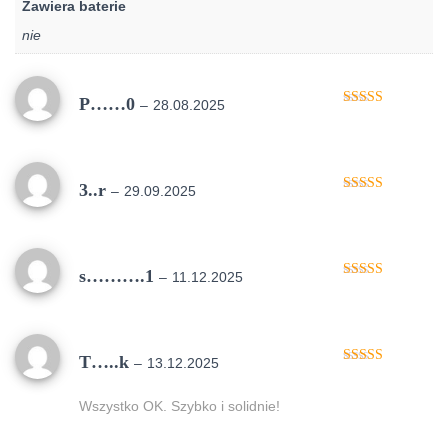
Zawiera baterie
nie
P……0
–
28.08.2025
Oceniono
5
na 5
3..r
–
29.09.2025
Oceniono
5
na 5
s……….1
–
11.12.2025
Oceniono
5
na 5
T…..k
–
13.12.2025
Oceniono
5
na 5
Wszystko OK. Szybko i solidnie!