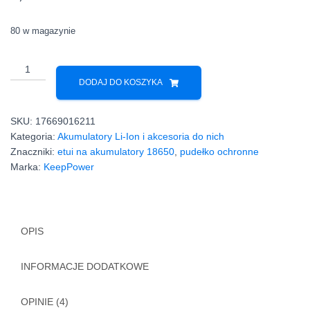
ocen
klientów
80 w magazynie
ilość
Zasobnik
DODAJ DO KOSZYKA
pudełko
etui
SKU:
17669016211
na
Kategoria:
Akumulatory Li-Ion i akcesoria do nich
akumulatory
Znaczniki:
etui na akumulatory 18650
,
pudełko ochronne
2x
Marka:
KeepPower
18650
Keeppower
OPIS
INFORMACJE DODATKOWE
OPINIE (4)