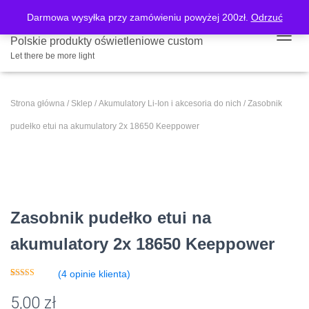
Darmowa wysyłka przy zamówieniu powyżej 200zł.
Odrzuć
Polskie produkty oświetleniowe custom
PRZE
Let there be more light
Strona główna
/
Sklep
/
Akumulatory Li-Ion i akcesoria do nich
/ Zasobnik
pudełko etui na akumulatory 2x 18650 Keeppower
Zasobnik pudełko etui na
akumulatory 2x 18650 Keeppower
(
4
opinie klienta)
Oceniony
4
5.00
na 5 na
5,00
zł
podstawie