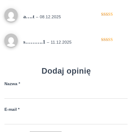
a….t
–
08.12.2025
Oceniono
5
na 5
s……….1
–
11.12.2025
Oceniono
5
na 5
Dodaj opinię
Nazwa
*
E-mail
*