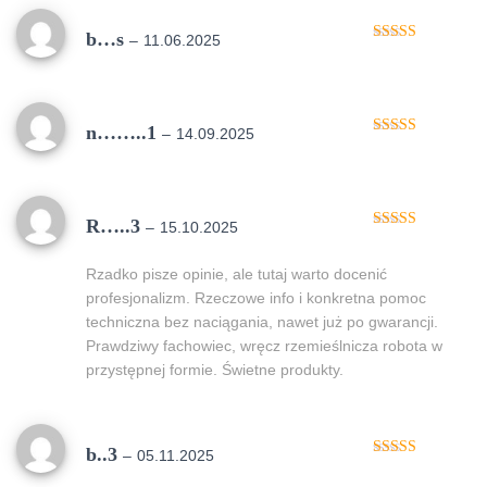
b…s
–
11.06.2025
Oceniono
5
na 5
n……..1
–
14.09.2025
Oceniono
5
na 5
R…..3
–
15.10.2025
Oceniono
5
na 5
Rzadko pisze opinie, ale tutaj warto docenić
profesjonalizm. Rzeczowe info i konkretna pomoc
techniczna bez naciągania, nawet już po gwarancji.
Prawdziwy fachowiec, wręcz rzemieślnicza robota w
przystępnej formie. Świetne produkty.
b..3
–
05.11.2025
Oceniono
5
na 5