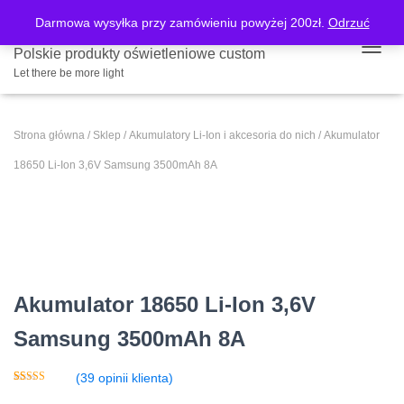
Darmowa wysyłka przy zamówieniu powyżej 200zł.
Odrzuć
Polskie produkty oświetleniowe custom
PRZE
Let there be more light
Strona główna
/
Sklep
/
Akumulatory Li-Ion i akcesoria do nich
/ Akumulator
18650 Li-Ion 3,6V Samsung 3500mAh 8A
Akumulator 18650 Li-Ion 3,6V
Samsung 3500mAh 8A
(
39
opinii klienta)
Oceniony
39
5.00
na 5 na