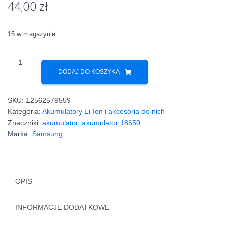
44,00
zł
podstawie
ocen
klientów
15 w magazynie
ilość
Akumulator
DODAJ DO KOSZYKA
18650
Li-
SKU:
12562579559
Ion
Kategoria:
Akumulatory Li-Ion i akcesoria do nich
3,6V
Znaczniki:
akumulator
,
akumulator 18650
Samsung
Marka:
Samsung
3500mAh
8A
OPIS
INFORMACJE DODATKOWE