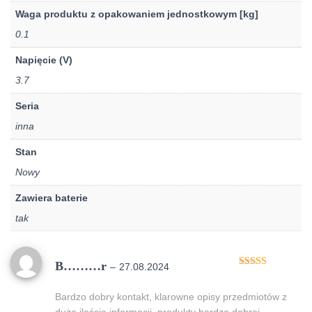
Waga produktu z opakowaniem jednostkowym [kg]
0.1
Napięcie (V)
3.7
Seria
inna
Stan
Nowy
Zawiera baterie
tak
B………r
–
27.08.2024
Oceniono
5
na 5
Bardzo dobry kontakt, klarowne opisy przedmiotów z