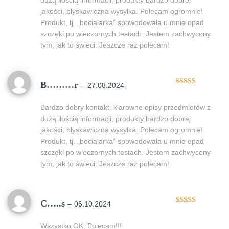
dużą ilością informacji, produkty bardzo dobrej
jakości, błyskawiczna wysyłka. Polecam ogromnie!
Produkt, tj. „bocialarka” spowodowała u mnie opad
szczęki po wieczornych testach. Jestem zachwycony
tym, jak to świeci. Jeszcze raz polecam!
B………r
–
27.08.2024
Oceniono
5
na 5
Bardzo dobry kontakt, klarowne opisy przedmiotów z
dużą ilością informacji, produkty bardzo dobrej
jakości, błyskawiczna wysyłka. Polecam ogromnie!
Produkt, tj. „bocialarka” spowodowała u mnie opad
szczęki po wieczornych testach. Jestem zachwycony
tym, jak to świeci. Jeszcze raz polecam!
C…..s
–
06.10.2024
Oceniono
5
na 5
Wszystko OK. Polecam!!!