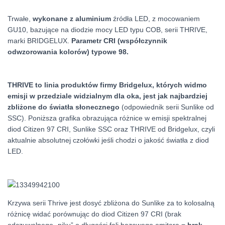
Trwałe,
wykonane z aluminium
źródła LED, z mocowaniem
GU10, bazujące na diodzie mocy LED typu COB, serii THRIVE,
marki BRIDGELUX.
Parametr CRI (współczynnik
odwzorowania kolorów) typowe 98.
THRIVE to linia produktów firmy Bridgelux, których widmo
emisji w przedziale widzialnym dla oka, jest jak najbardziej
zbliżone do światła słonecznego
(odpowiednik serii Sunlike od
SSC). Poniższa grafika obrazująca różnice w emisji spektralnej
diod Citizen 97 CRI, Sunlike SSC oraz THRIVE od Bridgelux, czyli
aktualnie absolutnej czołówki jeśli chodzi o jakość światła z diod
LED.
Krzywa serii Thrive jest dosyć zbliżona do Sunlike za to kolosalną
różnicę widać porównując do diod Citizen 97 CRI (brak