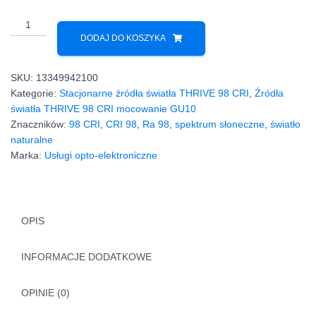
ilość
Polski
DODAJ DO KOSZYKA
produkt
GU10
SKU:
13349942100
11W
Kategorie:
Stacjonarne źródła światła THRIVE 98 CRI
,
Źródła
2700K
światła THRIVE 98 CRI mocowanie GU10
CRI
Znaczników:
98 CRI
,
CRI 98
,
Ra 98
,
spektrum słoneczne
,
światło
98
naturalne
LED
Marka:
Usługi opto-elektroniczne
Bridgelux
OPIS
INFORMACJE DODATKOWE
OPINIE (0)