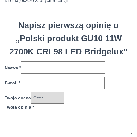
Nie ma jeszcze żadnych recenzji
Napisz pierwszą opinię o
„Polski produkt GU10 11W
2700K CRI 98 LED Bridgelux”
Nazwa
*
E-mail
*
Twoja ocena
Twoja opinia
*