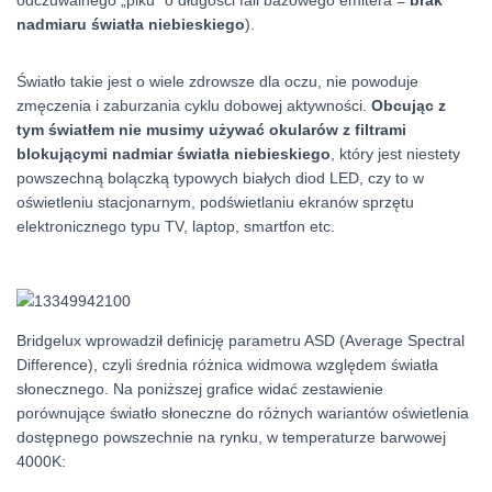
odczuwalnego „piku” o długości fali bazowego emitera =
brak
nadmiaru światła niebieskiego
).
Światło takie jest o wiele zdrowsze dla oczu, nie powoduje
zmęczenia i zaburzania cyklu dobowej aktywności.
Obcując z
tym światłem nie musimy używać okularów z filtrami
blokującymi nadmiar światła niebieskiego
, który jest niestety
powszechną bolączką typowych białych diod LED, czy to w
oświetleniu stacjonarnym, podświetlaniu ekranów sprzętu
elektronicznego typu TV, laptop, smartfon etc.
Bridgelux wprowadził definicję parametru ASD (Average Spectral
Difference), czyli średnia różnica widmowa względem światła
słonecznego. Na poniższej grafice widać zestawienie
porównujące światło słoneczne do różnych wariantów oświetlenia
dostępnego powszechnie na rynku, w temperaturze barwowej
4000K: