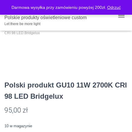
Darmowa wysyłka przy zamówieniu powyżej 200zł.
Odrzuć
Strona główna
/
Sklep
/
Stacjonarne źródła światła THRIVE 98 CRI
/
Źródła
Polskie produkty oświetleniowe custom
PRZE
światła THRIVE 98 CRI mocowanie GU10
/ Polski produkt GU10 11W 2700K
Let there be more light
CRI 98 LED Bridgelux
Polski produkt GU10 11W 2700K CRI
98 LED Bridgelux
95,00
zł
10 w magazynie