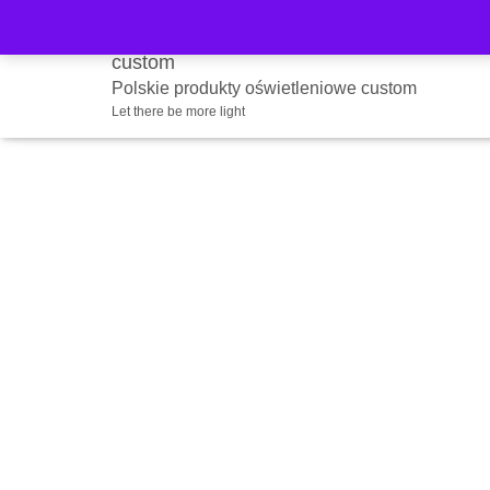
Strona główna
/
Sklep
/
Stacjonarne źródła światła THR
Polskie produkty oświetleniowe custom
Let there be more light