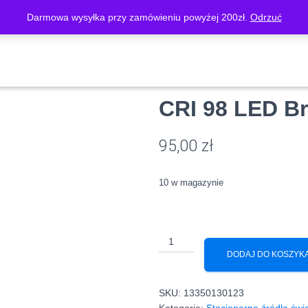
Darmowa wysyłka przy zamówieniu powyżej 200zł.
Odrzuć
O FIRMIE
SKLEP
MOJE KONTO
KOSZYK
REGUL
IVE 98 CRI
/
Źródła światła THRIVE 98 CRI mocowanie GU10
/ Polski produkt GU1
Polski produ
CRI 98 LED Br
95,00
zł
10 w magazynie
ilość
Polski
DODAJ DO KOSZYK
produkt
GU10
SKU:
13350130123
11W