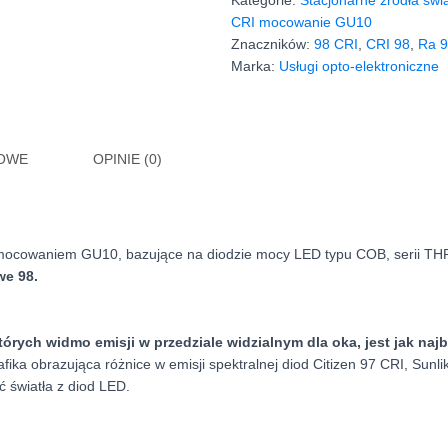
Kategorie:
Stacjonarne źródła świ
4000K
CRI mocowanie GU10
CRI
Znaczników:
98 CRI
,
CRI 98
,
Ra 
98
Marka:
Usługi opto-elektroniczne
LED
Bridgelux
KOWE
OPINIE (0)
mocowaniem GU10, bazujące na diodzie mocy LED typu COB, serii T
we 98.
tórych widmo emisji w przedziale widzialnym dla oka, jest jak naj
afika obrazująca różnice w emisji spektralnej diod Citizen 97 CRI, Sunl
ść światła z diod LED.