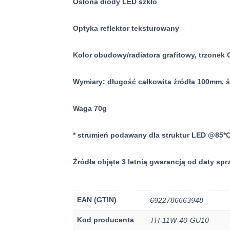
Osłona diody LED szkło
Optyka reflektor teksturowany
Kolor obudowy/radiatora grafitowy, trzonek
Wymiary: długość całkowita źródła 100mm, 
Waga 70g
* strumień podawany dla struktur LED @85*
Źródła objęte 3 letnią gwarancją od daty spr
EAN (GTIN)
6922786663948
Kod producenta
TH-11W-40-GU10