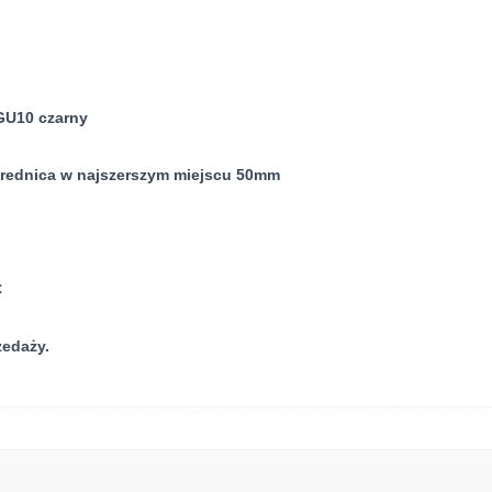
 GU10 czarny
średnica w najszerszym miejscu 50mm
C
zedaży.