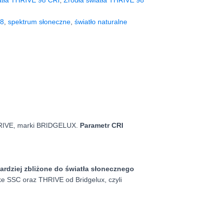
atła THRIVE 98 CRI
,
Źródła światła THRIVE 98
98
,
spektrum słoneczne
,
światło naturalne
HRIVE, marki BRIDGELUX.
Parametr CRI
bardziej zbliżone do światła słonecznego
ike SSC oraz THRIVE od Bridgelux, czyli