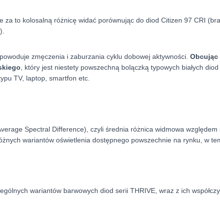
ike za to kolosalną różnicę widać porównując do diod Citizen 97 CRI (b
).
ie powoduje zmęczenia i zaburzania cyklu dobowej aktywności.
Obcując 
eskiego
, który jest niestety powszechną bolączką typowych białych diod
ypu TV, laptop, smartfon etc.
Average Spectral Difference), czyli średnia różnica widmowa względem 
różnych wariantów oświetlenia dostępnego powszechnie na rynku, w t
zególnych wariantów barwowych diod serii THRIVE, wraz z ich współcz