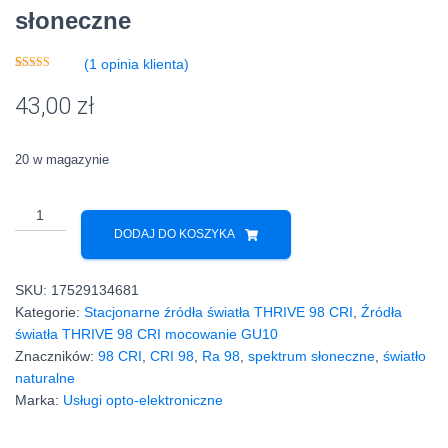
słoneczne
(
1
opinia klienta)
Oceniony
1
5.00
na 5 na
43,00
zł
podstawie
oceny klienta
20 w magazynie
ilość
Polski
DODAJ DO KOSZYKA
produkt
GU10
SKU:
17529134681
4W
Kategorie:
Stacjonarne źródła światła THRIVE 98 CRI
,
Źródła
2700K
światła THRIVE 98 CRI mocowanie GU10
CRI
Znaczników:
98 CRI
,
CRI 98
,
Ra 98
,
spektrum słoneczne
,
światło
98
naturalne
LED
Marka:
Usługi opto-elektroniczne
Bridgelux
spektrum