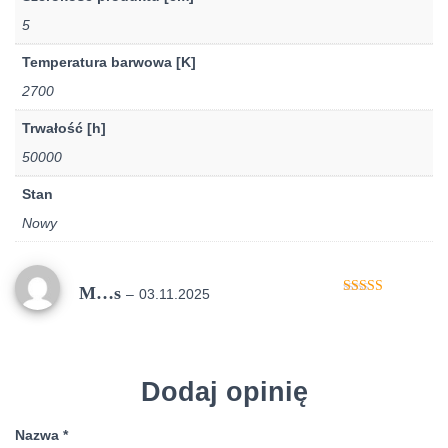
5
Temperatura barwowa [K]
2700
Trwałość [h]
50000
Stan
Nowy
M…s
–
03.11.2025
Oceniono
5
na 5
Dodaj opinię
Nazwa
*