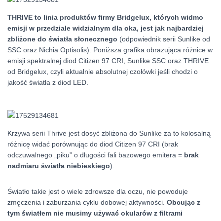
THRIVE to linia produktów firmy Bridgelux, których widmo
emisji w przedziale widzialnym dla oka, jest jak najbardziej
zbliżone do światła słonecznego
(odpowiednik serii Sunlike od
SSC oraz Nichia Optisolis). Poniższa grafika obrazująca różnice w
emisji spektralnej diod Citizen 97 CRI, Sunlike SSC oraz THRIVE
od Bridgelux, czyli aktualnie absolutnej czołówki jeśli chodzi o
jakość światła z diod LED.
Krzywa serii Thrive jest dosyć zbliżona do Sunlike za to kolosalną
różnicę widać porównując do diod Citizen 97 CRI (brak
odczuwalnego „piku” o długości fali bazowego emitera =
brak
nadmiaru światła niebieskiego
).
Światło takie jest o wiele zdrowsze dla oczu, nie powoduje
zmęczenia i zaburzania cyklu dobowej aktywności.
Obcując z
tym światłem nie musimy używać okularów z filtrami