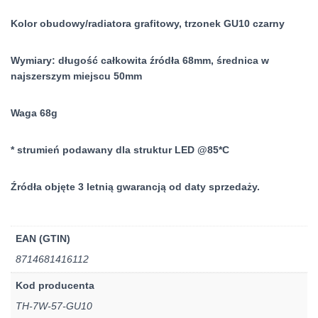
Kolor obudowy/radiatora grafitowy, trzonek GU10 czarny
Wymiary: długość całkowita źródła 68mm, średnica w
najszerszym miejscu 50mm
Waga 68g
* strumień podawany dla struktur LED @85*C
Źródła objęte 3 letnią gwarancją od daty sprzedaży.
EAN (GTIN)
8714681416112
Kod producenta
TH-7W-57-GU10