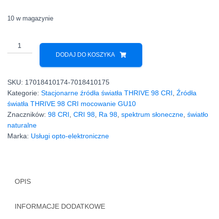
10 w magazynie
ilość
Polski
DODAJ DO KOSZYKA
produkt
GU10
SKU:
17018410174-7018410175
7W
Kategorie:
Stacjonarne źródła światła THRIVE 98 CRI
,
Źródła
6500K
światła THRIVE 98 CRI mocowanie GU10
CRI
Znaczników:
98 CRI
,
CRI 98
,
Ra 98
,
spektrum słoneczne
,
światło
98
naturalne
LED
Marka:
Usługi opto-elektroniczne
Bridgelux
OPIS
INFORMACJE DODATKOWE