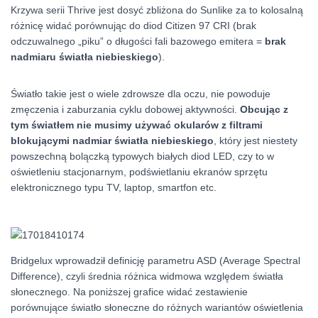
Krzywa serii Thrive jest dosyć zbliżona do Sunlike za to kolosalną
różnicę widać porównując do diod Citizen 97 CRI (brak
odczuwalnego „piku” o długości fali bazowego emitera =
brak
nadmiaru światła niebieskiego
).
Światło takie jest o wiele zdrowsze dla oczu, nie powoduje
zmęczenia i zaburzania cyklu dobowej aktywności.
Obcując z
tym światłem nie musimy używać okularów z filtrami
blokującymi nadmiar światła niebieskiego
, który jest niestety
powszechną bolączką typowych białych diod LED, czy to w
oświetleniu stacjonarnym, podświetlaniu ekranów sprzętu
elektronicznego typu TV, laptop, smartfon etc.
Bridgelux wprowadził definicję parametru ASD (Average Spectral
Difference), czyli średnia różnica widmowa względem światła
słonecznego. Na poniższej grafice widać zestawienie
porównujące światło słoneczne do różnych wariantów oświetlenia