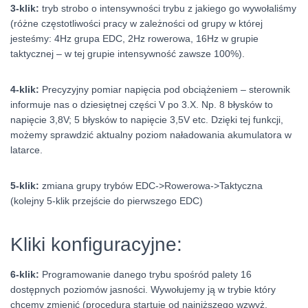
3-klik:
tryb strobo o intensywności trybu z jakiego go wywołaliśmy
(różne częstotliwości pracy w zależności od grupy w której
jesteśmy: 4Hz grupa EDC, 2Hz rowerowa, 16Hz w grupie
taktycznej – w tej grupie intensywność zawsze 100%).
4-klik:
Precyzyjny pomiar napięcia pod obciążeniem – sterownik
informuje nas o dziesiętnej części V po 3.X. Np. 8 błysków to
napięcie 3,8V; 5 błysków to napięcie 3,5V etc. Dzięki tej funkcji,
możemy sprawdzić aktualny poziom naładowania akumulatora w
latarce.
5-klik:
zmiana grupy trybów EDC->Rowerowa->Taktyczna
(kolejny 5-klik przejście do pierwszego EDC)
Kliki konfiguracyjne:
6-klik:
Programowanie danego trybu spośród palety 16
dostępnych poziomów jasności. Wywołujemy ją w trybie który
chcemy zmienić (procedura startuje od najniższego wzwyż,