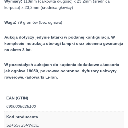
Wymiary:
118mm (całkowita długość) x 23,2mm (średnica
korpusu) x 23,2mm (średnica głowicy)
Waga:
79 gramów (bez ogniwa)
Aukcja dotyczy jedynie latarki w podanej konfiguracji. W
komplecie instrukcja obsługi lampki oraz pisemna gwarancja
na okres 3 lat.
W pozostałych aukcjach do kupienia dodatkowe akcesoria
jak ogniwa 18650, pokrowce ochronne, dyfuzory uchwyty
rowerowe, ładowarki Li-Ion.
EAN (GTIN)
6900008626100
Kod producenta
S2+SST25RWIDE