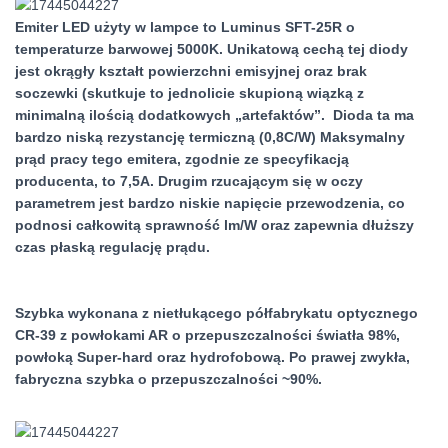
Emiter LED użyty w lampce to Luminus SFT-25R o
temperaturze barwowej 5000K. Unikatową cechą tej diody
jest okrągły kształt powierzchni emisyjnej oraz brak
soczewki (skutkuje to jednolicie skupioną wiązką z
minimalną ilością dodatkowych „artefaktów”. Dioda ta ma
bardzo niską rezystancję termiczną (0,8C/W) Maksymalny
prąd pracy tego emitera, zgodnie ze specyfikacją
producenta, to 7,5A. Drugim rzucającym się w oczy
parametrem jest bardzo niskie napięcie przewodzenia, co
podnosi całkowitą sprawność lm/W oraz zapewnia dłuższy
czas płaską regulację prądu.
Szybka wykonana z nietłukącego półfabrykatu optycznego
CR-39 z powłokami AR o przepuszczalności światła 98%,
powłoką Super-hard oraz hydrofobową. Po prawej zwykła,
fabryczna szybka o przepuszczalności ~90%.