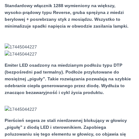
Standardowy włącznik 1288 wymieniony na większy,
wysoko-prądowy typu Reverse, gruba sprężyna z miedzi
berylowej + posrebrzany styk z mosiądzu. Wszystko to
minimalizuje spadki napięcia w obwodzie zasilania lampki.
Emiter LED osadzony na miedzianym podłożu typu DTP
(bezpośredni pad termalny). Podłoże przylutowane do
mosiężnej „piguły”. Takie rozwiązania pozwalają na szybkie
odebranie ciepła generowanego przez diodę. Wydłuża to
znacząco bezawaryjność i cykl życia produktu.
Pierścień segera ze stali nierdzewnej blokujący w głowicy
„pigułę” z diodą LED i sterownikiem. Zapobiega
poluzowaniu się tego elementu w głowicy, co objawia się