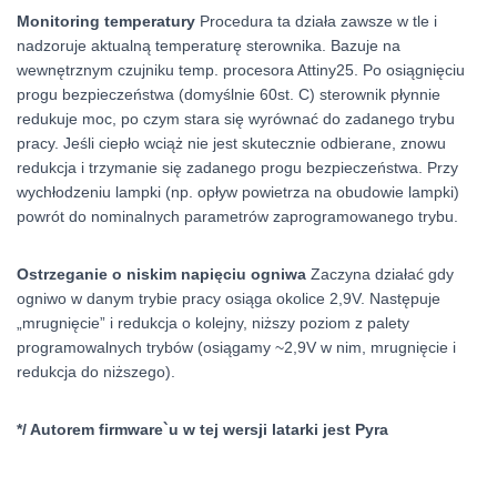
Monitoring temperatury
Procedura ta działa zawsze w tle i
nadzoruje aktualną temperaturę sterownika. Bazuje na
wewnętrznym czujniku temp. procesora Attiny25. Po osiągnięciu
progu bezpieczeństwa (domyślnie 60st. C) sterownik płynnie
redukuje moc, po czym stara się wyrównać do zadanego trybu
pracy. Jeśli ciepło wciąż nie jest skutecznie odbierane, znowu
redukcja i trzymanie się zadanego progu bezpieczeństwa. Przy
wychłodzeniu lampki (np. opływ powietrza na obudowie lampki)
powrót do nominalnych parametrów zaprogramowanego trybu.
Ostrzeganie o niskim napięciu ogniwa
Zaczyna działać gdy
ogniwo w danym trybie pracy osiąga okolice 2,9V. Następuje
„mrugnięcie” i redukcja o kolejny, niższy poziom z palety
programowalnych trybów (osiągamy ~2,9V w nim, mrugnięcie i
redukcja do niższego).
*/ Autorem firmware`u w tej wersji latarki jest Pyra