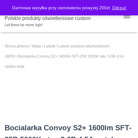
Darmowa wysyłka przy zamówieniu powyżej 200zł.
Odrzuć
Polskie produkty oświetleniowe custom
PRZE
Let there be more light
Strona główna
/
Sklep
/
Latarki
/
Latarki zasilane akumulatorem
18650
/ Bocialarka Convoy S2+ 1600lm SFT-25R 5000K ster. 3.0B 4,5A
optyka wide
Bocialarka Convoy S2+ 1600lm SFT-