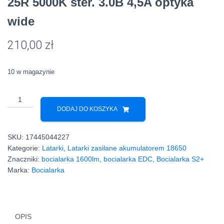
25R 5000K ster. 3.0B 4,5A optyka
wide
210,00
zł
10 w magazynie
ilość
Bocialarka
DODAJ DO KOSZYKA
Convoy
S2+
SKU:
17445044227
1600lm
Kategorie:
Latarki
,
Latarki zasilane akumulatorem 18650
SFT-
Znaczniki:
bocialarka 1600lm
,
bocialarka EDC
,
Bocialarka S2+
25R
Marka:
Bocialarka
5000K
ster.
3.0B
4,5A
OPIS
optyka