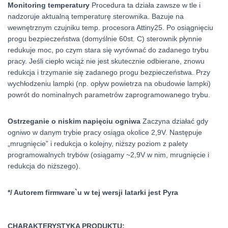
Monitoring temperatury
Procedura ta działa zawsze w tle i
nadzoruje aktualną temperaturę sterownika. Bazuje na
wewnętrznym czujniku temp. procesora Attiny25. Po osiągnięciu
progu bezpieczeństwa (domyślnie 60st. C) sterownik płynnie
redukuje moc, po czym stara się wyrównać do zadanego trybu
pracy. Jeśli ciepło wciąż nie jest skutecznie odbierane, znowu
redukcja i trzymanie się zadanego progu bezpieczeństwa. Przy
wychłodzeniu lampki (np. opływ powietrza na obudowie lampki)
powrót do nominalnych parametrów zaprogramowanego trybu.
Ostrzeganie o niskim napięciu ogniwa
Zaczyna działać gdy
ogniwo w danym trybie pracy osiąga okolice 2,9V. Następuje
„mrugnięcie” i redukcja o kolejny, niższy poziom z palety
programowalnych trybów (osiągamy ~2,9V w nim, mrugnięcie i
redukcja do niższego).
*/ Autorem firmware`u w tej wersji latarki jest Pyra
CHARAKTERYSTYKA PRODUKTU: