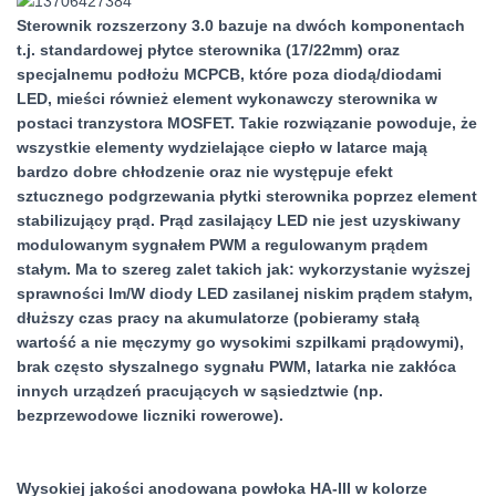
Sterownik rozszerzony 3.0 bazuje na dwóch komponentach
t.j. standardowej płytce sterownika (17/22mm) oraz
specjalnemu podłożu MCPCB, które poza diodą/diodami
LED, mieści również element wykonawczy sterownika w
postaci tranzystora MOSFET. Takie rozwiązanie powoduje, że
wszystkie elementy wydzielające ciepło w latarce mają
bardzo dobre chłodzenie oraz nie występuje efekt
sztucznego podgrzewania płytki sterownika poprzez element
stabilizujący prąd. Prąd zasilający LED nie jest uzyskiwany
modulowanym sygnałem PWM a regulowanym prądem
stałym. Ma to szereg zalet takich jak: wykorzystanie wyższej
sprawności lm/W diody LED zasilanej niskim prądem stałym,
dłuższy czas pracy na akumulatorze (pobieramy stałą
wartość a nie męczymy go wysokimi szpilkami prądowymi),
brak często słyszalnego sygnału PWM, latarka nie zakłóca
innych urządzeń pracujących w sąsiedztwie (np.
bezprzewodowe liczniki rowerowe).
Wysokiej jakości anodowana powłoka HA-III w kolorze