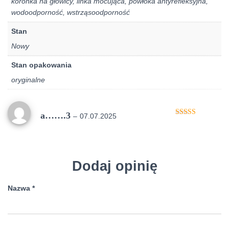
koronka na głowicy, linka mocująca, powłoka antyrefleksyjna,
wodoodporność, wstrząsoodporność
Stan
Nowy
Stan opakowania
oryginalne
a…….3
–
07.07.2025
Oceniono
5
na 5
Dodaj opinię
Nazwa
*