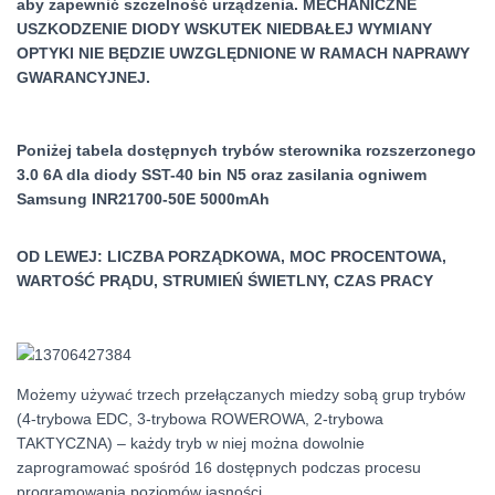
aby zapewnić szczelność urządzenia. MECHANICZNE
USZKODZENIE DIODY WSKUTEK NIEDBAŁEJ WYMIANY
OPTYKI NIE BĘDZIE UWZGLĘDNIONE W RAMACH NAPRAWY
GWARANCYJNEJ.
Poniżej tabela dostępnych trybów sterownika rozszerzonego
3.0 6A dla diody SST-40 bin N5 oraz zasilania ogniwem
Samsung INR21700-50E 5000mAh
OD LEWEJ: LICZBA PORZĄDKOWA, MOC PROCENTOWA,
WARTOŚĆ PRĄDU, STRUMIEŃ ŚWIETLNY, CZAS PRACY
Możemy używać trzech przełączanych miedzy sobą grup trybów
(4-trybowa EDC, 3-trybowa ROWEROWA, 2-trybowa
TAKTYCZNA) – każdy tryb w niej można dowolnie
zaprogramować spośród 16 dostępnych podczas procesu
programowania poziomów jasności.