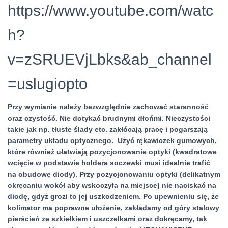
https://www.youtube.com/watc
h?
v=zSRUEVjLbks&ab_channel
=uslugiopto
Przy wymianie należy bezwzględnie zachować staranność
oraz czystość. Nie dotykać brudnymi dłońmi. Nieczystości
takie jak np. tłuste ślady etc. zakłócają pracę i pogarszają
parametry układu optycznego. Użyć rękawiczek gumowych,
które również ułatwiają pozycjonowanie optyki (kwadratowe
wcięcie w podstawie holdera soczewki musi idealnie trafić
na obudowę diody). Przy pozycjonowaniu optyki (delikatnym
okręcaniu wokół aby wskoczyła na miejsce) nie naciskać na
diodę, gdyż grozi to jej uszkodzeniem. Po upewnieniu się, że
kolimator ma poprawne ułożenie, zakładamy od góry stalowy
pierścień ze szkiełkiem i uszczelkami oraz dokręcamy, tak