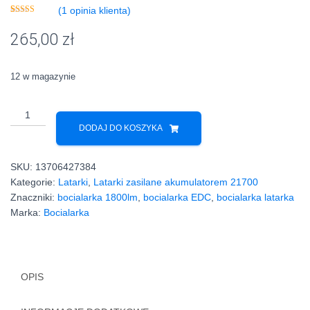
(
1
opinia klienta)
Oceniony
1
5.00
na 5 na
265,00
zł
podstawie
oceny klienta
12 w magazynie
ilość
Bocialarka
DODAJ DO KOSZYKA
Convoy
S21B
SKU:
13706427384
1800lm
Kategorie:
Latarki
,
Latarki zasilane akumulatorem 21700
wymienne
Znaczniki:
bocialarka 1800lm
,
bocialarka EDC
,
bocialarka latarka
OPTYKI
Marka:
Bocialarka
OPIS