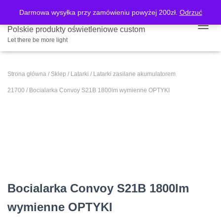
Darmowa wysyłka przy zamówieniu powyżej 200zł.
Odrzuć
Polskie produkty oświetleniowe custom
PRZE
Let there be more light
Strona główna
/
Sklep
/
Latarki
/
Latarki zasilane akumulatorem
21700
/ Bocialarka Convoy S21B 1800lm wymienne OPTYKI
Bocialarka Convoy S21B 1800lm
wymienne OPTYKI