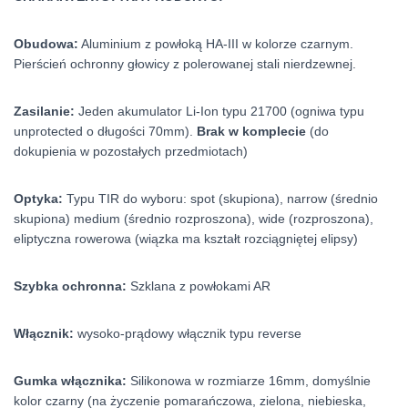
Obudowa:
Aluminium z powłoką HA-III w kolorze czarnym.
Pierścień ochronny głowicy z polerowanej stali nierdzewnej.
Zasilanie:
Jeden akumulator Li-Ion typu 21700 (ogniwa typu
unprotected o długości 70mm).
Brak w komplecie
(do
dokupienia w pozostałych przedmiotach)
Optyka:
Typu TIR do wyboru: spot (skupiona), narrow (średnio
skupiona) medium (średnio rozproszona), wide (rozproszona),
eliptyczna rowerowa (wiązka ma kształt rozciągniętej elipsy)
Szybka ochronna:
Szklana z powłokami AR
Włącznik:
wysoko-prądowy włącznik typu reverse
Gumka włącznika:
Silikonowa w rozmiarze 16mm, domyślnie
kolor czarny (na życzenie pomarańczowa, zielona, niebieska,