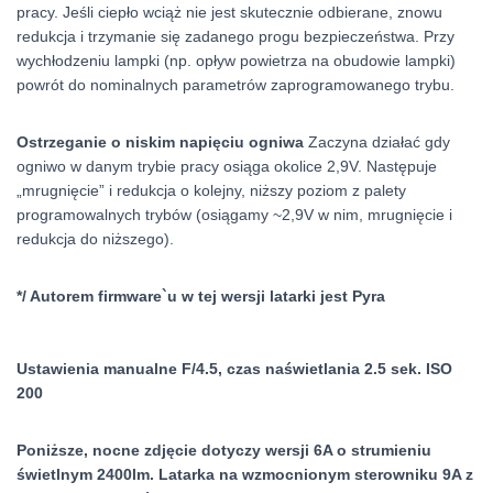
pracy. Jeśli ciepło wciąż nie jest skutecznie odbierane, znowu
redukcja i trzymanie się zadanego progu bezpieczeństwa. Przy
wychłodzeniu lampki (np. opływ powietrza na obudowie lampki)
powrót do nominalnych parametrów zaprogramowanego trybu.
Ostrzeganie o niskim napięciu ogniwa
Zaczyna działać gdy
ogniwo w danym trybie pracy osiąga okolice 2,9V. Następuje
„mrugnięcie” i redukcja o kolejny, niższy poziom z palety
programowalnych trybów (osiągamy ~2,9V w nim, mrugnięcie i
redukcja do niższego).
*/ Autorem firmware`u w tej wersji latarki jest Pyra
Ustawienia manualne F/4.5, czas naświetlania 2.5 sek. ISO
200
Poniższe, nocne zdjęcie dotyczy wersji 6A o strumieniu
świetlnym 2400lm. Latarka na wzmocnionym sterowniku 9A z