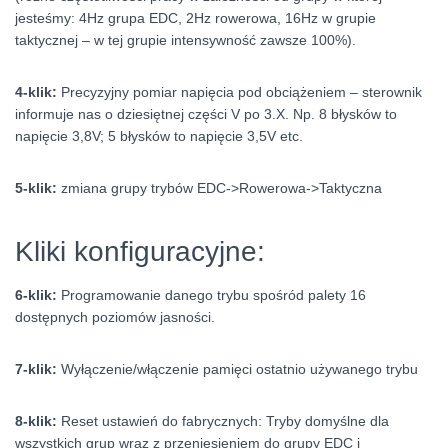
jesteśmy: 4Hz grupa EDC, 2Hz rowerowa, 16Hz w grupie
taktycznej – w tej grupie intensywność zawsze 100%).
4-klik:
Precyzyjny pomiar napięcia pod obciążeniem – sterownik
informuje nas o dziesiętnej części V po 3.X. Np. 8 błysków to
napięcie 3,8V; 5 błysków to napięcie 3,5V etc.
5-klik:
zmiana grupy trybów EDC->Rowerowa->Taktyczna
Kliki konfiguracyjne:
6-klik:
Programowanie danego trybu spośród palety 16
dostępnych poziomów jasności.
7-klik:
Wyłączenie/włączenie pamięci ostatnio używanego trybu
8-klik:
Reset ustawień do fabrycznych: Tryby domyślne dla
wszystkich grup wraz z przeniesieniem do grupy EDC i