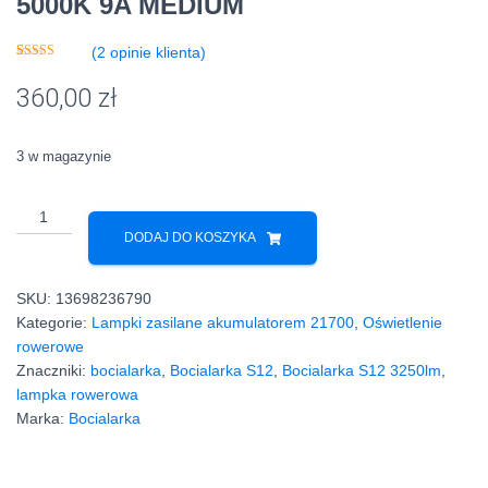
5000K 9A MEDIUM
(
2
opinie klienta)
Oceniony
2
5.00
na 5 na
360,00
zł
podstawie
ocen
klientów
3 w magazynie
ilość
Bocialarka
DODAJ DO KOSZYKA
S12
3250lm
SKU:
13698236790
4x
Kategorie:
Lampki zasilane akumulatorem 21700
,
Oświetlenie
SST-
rowerowe
20
Znaczniki:
bocialarka
,
Bocialarka S12
,
Bocialarka S12 3250lm
,
5000K
lampka rowerowa
9A
Marka:
Bocialarka
MEDIUM