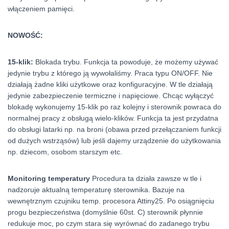
włączeniem pamięci.
NOWOŚĆ:
15-klik:
Blokada trybu. Funkcja ta powoduje, że możemy używać
jedynie trybu z którego ją wywołaliśmy. Praca typu ON/OFF. Nie
działają żadne kliki użytkowe oraz konfiguracyjne. W tle działają
jedynie zabezpieczenie termiczne i napięciowe. Chcąc wyłączyć
blokadę wykonujemy 15-klik po raz kolejny i sterownik powraca do
normalnej pracy z obsługą wielo-klików. Funkcja ta jest przydatna
do obsługi latarki np. na broni (obawa przed przełączaniem funkcji
od dużych wstrząsów) lub jeśli dajemy urządzenie do użytkowania
np. dziecom, osobom starszym etc.
Monitoring temperatury
Procedura ta działa zawsze w tle i
nadzoruje aktualną temperaturę sterownika. Bazuje na
wewnętrznym czujniku temp. procesora Attiny25. Po osiągnięciu
progu bezpieczeństwa (domyślnie 60st. C) sterownik płynnie
redukuje moc, po czym stara się wyrównać do zadanego trybu