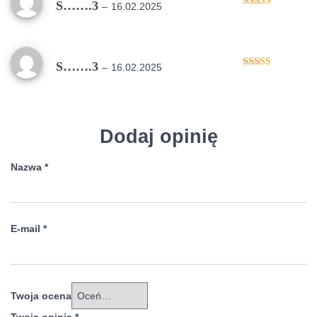
S…….3
–
16.02.2025
Oceniono
5
na 5
S…….3
–
16.02.2025
Oceniono
5
na 5
Dodaj opinię
Nazwa
*
E-mail
*
Twoja ocena