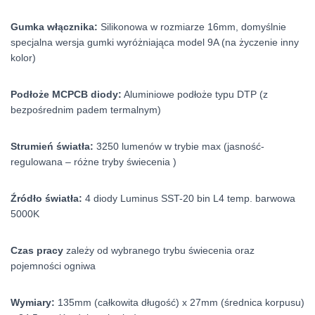
Gumka włącznika:
Silikonowa w rozmiarze 16mm, domyślnie
specjalna wersja gumki wyróżniająca model 9A (na życzenie inny
kolor)
Podłoże MCPCB diody:
Aluminiowe podłoże typu DTP (z
bezpośrednim padem termalnym)
Strumień światła:
3250 lumenów w trybie max (jasność-
regulowana – różne tryby świecenia )
Źródło światła:
4 diody Luminus SST-20 bin L4 temp. barwowa
5000K
Czas pracy
zależy od wybranego trybu świecenia oraz
pojemności ogniwa
Wymiary:
135mm (całkowita długość) x 27mm (średnica korpusu)