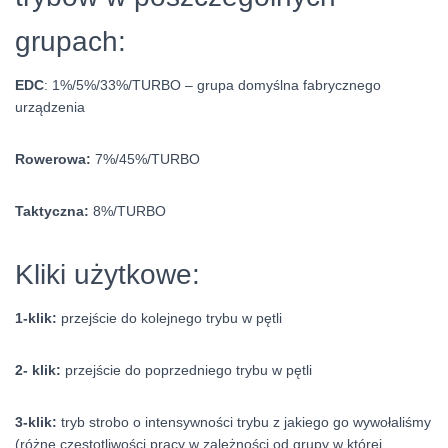
grupach:
EDC
: 1%/5%/33%/TURBO – grupa domyślna fabrycznego
urządzenia
Rowerowa:
7%/45%/TURBO
Taktyczna:
8%/TURBO
Kliki użytkowe:
1-klik:
przejście do kolejnego trybu w pętli
2- klik:
przejście do poprzedniego trybu w pętli
3-klik:
tryb strobo o intensywności trybu z jakiego go wywołaliśmy
(różne częstotliwości pracy w zależności od grupy w której