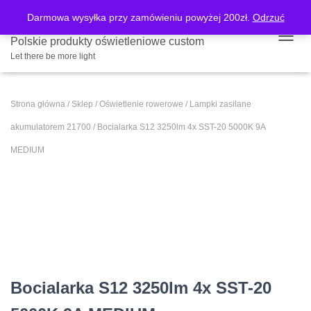
Darmowa wysyłka przy zamówieniu powyżej 200zł.
Odrzuć
Polskie produkty oświetleniowe custom
PRZE
Let there be more light
Strona główna
/
Sklep
/
Oświetlenie rowerowe
/
Lampki zasilane
akumulatorem 21700
/ Bocialarka S12 3250lm 4x SST-20 5000K 9A
MEDIUM
Bocialarka S12 3250lm 4x SST-20