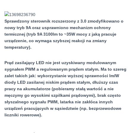
Sprawdzony sterownik rozszerzony z 3.0 zmodyfikowano o
nowy tryb 9A oraz usprawniono mechanizm ochrony
termicznej (tryb 9A 3100lm to ~35W mocy z jaką pracuje
urządzenie, co wymaga szybszej reakcji na zmiany
temperatury).
Prąd zasilający LED nie jest uzyskiwany modulowanym
sygnałem PWM a regulowanym prądem stałym. Ma to szereg
zalet takich jak: wykorzystanie wyższej sprawności lm/W
diody LED zasilanej niskim prądem stałym, dłuższy czas
pracy na akumulatorze (pobieramy stałą wartość a nie
męczymy go wysokimi szpilkami prądowymi), brak często
słyszalnego sygnału PWM, latarka nie zakłóca innych
urządzeń pracujących w sąsiedztwie (np. bezprzewodowe
liczniki rowerowe).