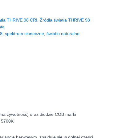
atła THRIVE 98 CRI
,
Źródła światła THRIVE 98
nta
98
,
spektrum słoneczne
,
światło naturalne
żona żywotność) oraz diodzie COB marki
z 5700K
riancie barwowym, znajduje się w dolnej części