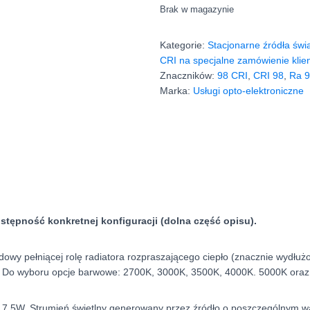
Brak w magazynie
Kategorie:
Stacjonarne źródła świ
CRI na specjalne zamówienie klie
Znaczników:
98 CRI
,
CRI 98
,
Ra 
Marka:
Usługi opto-elektroniczne
ępność konkretnej konfiguracji (dolna część opisu).
owy pełniącej rolę radiatora rozpraszającego ciepło (znacznie wydłu
. Do wyboru opcje barwowe: 2700K, 3000K, 3500K, 4000K. 5000K ora
 7,5W. Strumień świetlny generowany przez źródło o poszczególnym wa