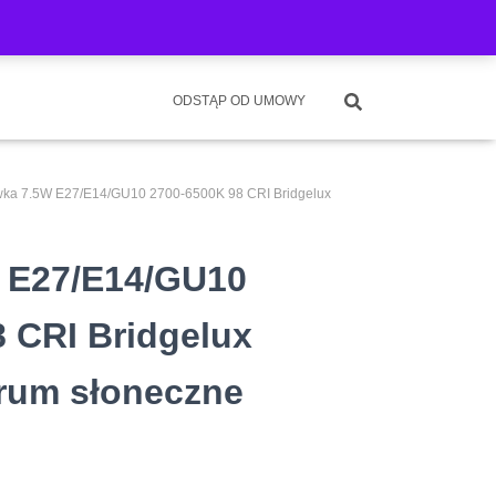
AMIN
POLITYKA PRYWATNOŚCI
KONTAKT
ODSTĄP OD UMOWY
wka 7.5W E27/E14/GU10 2700-6500K 98 CRI Bridgelux
 E27/E14/GU10
 CRI Bridgelux
rum słoneczne