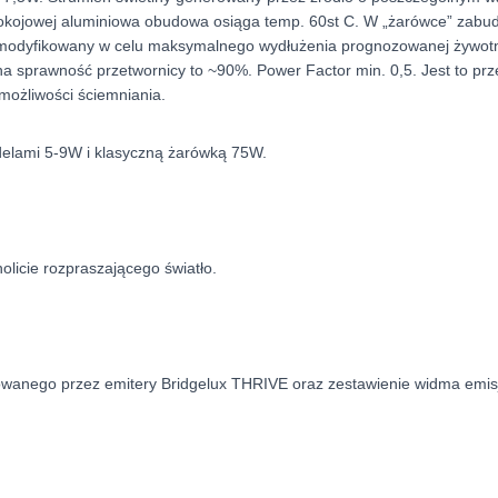
pokojowej aluminiowa obudowa osiąga temp. 60st C. W „żarówce” zab
modyfikowany w celu maksymalnego wydłużenia prognozowanej żywotno
rzona sprawność przetwornicy to ~90%. Power Factor min. 0,5. Jest to
ożliwości ściemniania.
odelami 5-9W i klasyczną żarówką 75W.
licie rozpraszającego światło.
rowanego przez emitery Bridgelux THRIVE oraz zestawienie widma emi