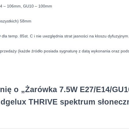
 E14 – 106mm, GU10 – 100mm
 wszystkich) 58mm
la temp. 85st. C i nie uwzględnia strat jasności na kloszu dyfuzyjnym
y sprzedaży (każde źródło posiada sygnaturę z datą wykonania oraz po
inię o „Żarówka 7.5W E27/E14/GU1
idgelux THRIVE spektrum słonecz