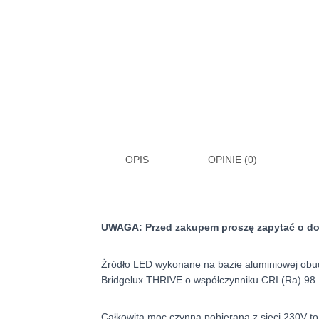
OPIS
OPINIE (0)
UWAGA: Przed zakupem proszę zapytać o dost
Żródło LED wykonane na bazie aluminiowej obud
Bridgelux THRIVE o współczynniku CRI (Ra) 98
Całkowita moc czynna pobierana z sieci 230V to